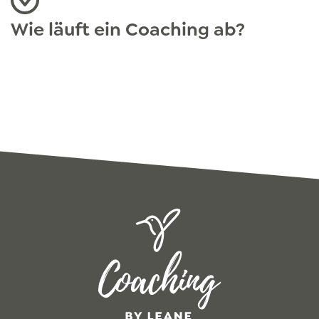
beruflichen Kontext ...
MEHR ERFAHREN
Wie läuft ein Coaching ab?
Jedes Coaching ist individuell, doch der Prozess i
Vom ersten Kennenlernen über die Definition ein
Coaching-Ziels, über viele Fragen und andere C
Interventionen bis hin zur Entwicklung einer indi
Lösung. Deiner Lösung.
MEHR ERFAHREN