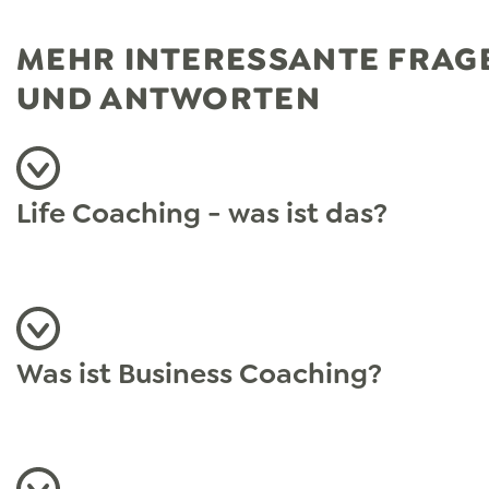
MEHR INTERESSANTE FRAG
UND ANTWORTEN
Life Coaching - was ist das?
Beim Life Coaching kann es um alle denkbaren B
deines Lebens gehen: Beziehungen, Familie, Kinde
Freundschaften, Freizeit, Arbeit, Weiterentwicklu
Themen sind so vielfältig wie du.
MEHR ERFAHR
Was ist Business Coaching?
Business Coaching ist ein wirksames und seit Ja
angewendetes Werkzeug zur Weiterentwicklung 
Führungskräften, Abteilungsleitern und Teams im